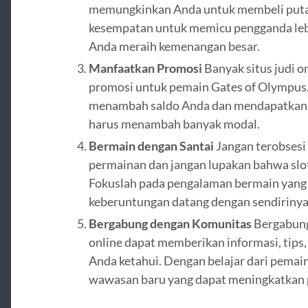
memungkinkan Anda untuk membeli putar
kesempatan untuk memicu pengganda leb
Anda meraih kemenangan besar.
Manfaatkan Promosi
Banyak situs judi 
promosi untuk pemain Gates of Olympus.
menambah saldo Anda dan mendapatkan l
harus menambah banyak modal.
Bermain dengan Santai
Jangan terobsesi
permainan dan jangan lupakan bahwa slo
Fokuslah pada pengalaman bermain yang
keberuntungan datang dengan sendirinya
Bergabung dengan Komunitas
Bergabung
online dapat memberikan informasi, tips,
Anda ketahui. Dengan belajar dari pemai
wawasan baru yang dapat meningkatkan