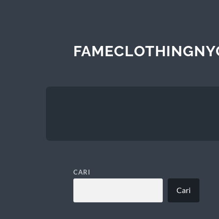
FAMECLOTHINGNY
CARI
Cari