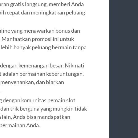
an gratis langsung, memberi Anda
ih cepat dan meningkatkan peluang
online yang menawarkan bonus dan
 Manfaatkan promosi ini untuk
ebih banyak peluang bermain tanpa
 dengan kemenangan besar. Nikmati
t adalah permainan keberuntungan.
 menyenankan, dan biarkan
.
 dengan komunitas pemain slot
 dan trik berguna yang mungkin tidak
n lain, Anda bisa mendapatkan
 permainan Anda.