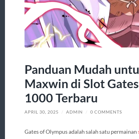
Panduan Mudah untu
Maxwin di Slot Gate
1000 Terbaru
APRIL 30, 2025
/
ADMIN
/
0 COMMENTS
Gates of Olympus adalah salah satu permainan