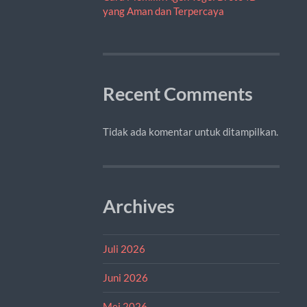
yang Aman dan Terpercaya
Recent Comments
Tidak ada komentar untuk ditampilkan.
Archives
Juli 2026
Juni 2026
Mei 2026