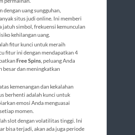
m permainan.
n dengan uang sungguhan,
nyak situs judi online. Ini memberi
 jatuh simbol, frekuensi kemunculan
isiko kehilangan uang.
lah fitur kunci untuk meraih
u fitur ini dengan mendapatkan 4
apatkan
Free Spins
, peluang Anda
h besar dan meningkatkan
atas kemenangan dan kekalahan
s berhenti adalah kunci untuk
biarkan emosi Anda menguasai
i setiap momen.
 slot dengan volatilitas tinggi. Ini
 bisa terjadi, akan ada juga periode