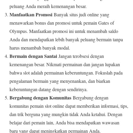
peluang Anda meraih kemenangan besar.
Manfaatkan Promosi
Banyak situs judi online yang
menawarkan bonus dan promosi untuk pemain Gates of
Olympus. Manfaatkan promosi ini untuk menambah saldo
Anda dan mendapatkan lebih banyak peluang bermain tanpa
harus menambah banyak modal.
Bermain dengan Santai
Jangan terobsesi dengan
kemenangan besar. Nikmati permainan dan jangan lupakan
bahwa slot adalah permainan keberuntungan. Fokuslah pada
pengalaman bermain yang menyenankan, dan biarkan
keberuntungan datang dengan sendirinya.
Bergabung dengan Komunitas
Bergabung dengan
komunitas pemain slot online dapat memberikan informasi, tips,
dan trik berguna yang mungkin tidak Anda ketahui. Dengan
belajar dari pemain lain, Anda bisa mendapatkan wawasan
baru yang dapat meningkatkan permainan Anda.