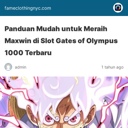
fameclothingnyc.com
Panduan Mudah untuk Meraih
Maxwin di Slot Gates of Olympus
1000 Terbaru
admin
1 tahun ago