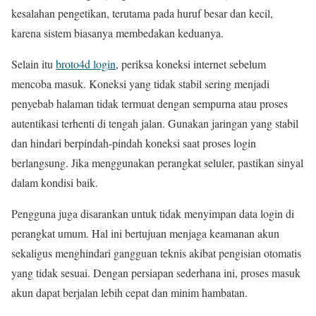
kesalahan pengetikan, terutama pada huruf besar dan kecil,
karena sistem biasanya membedakan keduanya.
Selain itu
broto4d login
, periksa koneksi internet sebelum
mencoba masuk. Koneksi yang tidak stabil sering menjadi
penyebab halaman tidak termuat dengan sempurna atau proses
autentikasi terhenti di tengah jalan. Gunakan jaringan yang stabil
dan hindari berpindah-pindah koneksi saat proses login
berlangsung. Jika menggunakan perangkat seluler, pastikan sinyal
dalam kondisi baik.
Pengguna juga disarankan untuk tidak menyimpan data login di
perangkat umum. Hal ini bertujuan menjaga keamanan akun
sekaligus menghindari gangguan teknis akibat pengisian otomatis
yang tidak sesuai. Dengan persiapan sederhana ini, proses masuk
akun dapat berjalan lebih cepat dan minim hambatan.