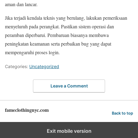
aman dan lancar.
Jika terjadi kendala teknis yang berulang, lakukan pemeriksaan
menyeluruh pada perangkat. Pastikan sistem operasi dan
peramban diperbarui. Pembaruan biasanya membawa
peningkatan keamanan serta perbaikan bug yang dapat
mempengaruhi proses login.
Categories:
Uncategorized
Leave a Comment
fameclothingnyc.com
Back to top
Exit mobile version