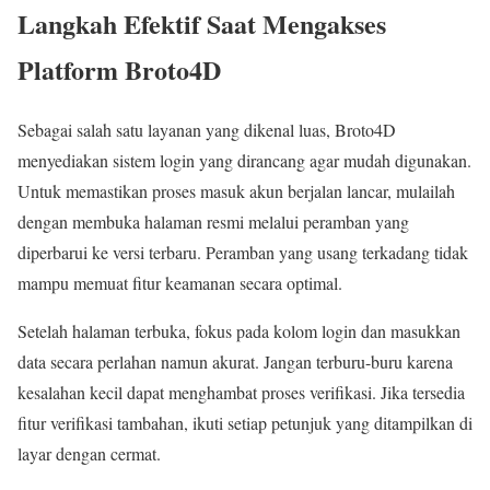
Langkah Efektif Saat Mengakses
Platform Broto4D
Sebagai salah satu layanan yang dikenal luas,
Broto4D
menyediakan sistem login yang dirancang agar mudah digunakan.
Untuk memastikan proses masuk akun berjalan lancar, mulailah
dengan membuka halaman resmi melalui peramban yang
diperbarui ke versi terbaru. Peramban yang usang terkadang tidak
mampu memuat fitur keamanan secara optimal.
Setelah halaman terbuka, fokus pada kolom login dan masukkan
data secara perlahan namun akurat. Jangan terburu-buru karena
kesalahan kecil dapat menghambat proses verifikasi. Jika tersedia
fitur verifikasi tambahan, ikuti setiap petunjuk yang ditampilkan di
layar dengan cermat.