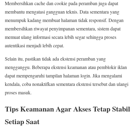
Membersihkan cache dan cookie pada peramban juga dapat
membantu mengatasi gangguan teknis. Data sementara yang
menumpuk kadang membuat halaman tidak responsif. Dengan
membersihkan riwayat penyimpanan sementara, sistem dapat
memuat ulang informasi secara lebih segar sehingga proses
autentikasi menjadi lebih cepat.
Selain itu, pastikan tidak ada ekstensi peramban yang
mengganggu. Beberapa ekstensi keamanan atau pemblokir iklan
dapat mempengaruhi tampilan halaman login. Jika mengalami
kendala, coba nonaktifkan sementara ekstensi tersebut dan ulangi
proses masuk.
Tips Keamanan Agar Akses Tetap Stabil
Setiap Saat