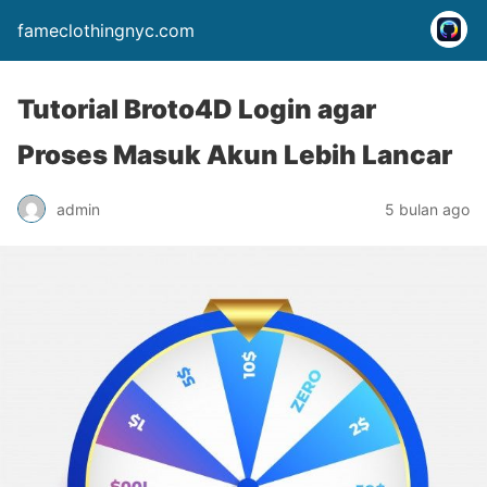
fameclothingnyc.com
Tutorial Broto4D Login agar
Proses Masuk Akun Lebih Lancar
admin
5 bulan ago