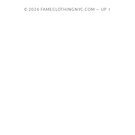
© 2026
FAMECLOTHINGNYC.COM
—
UP ↑