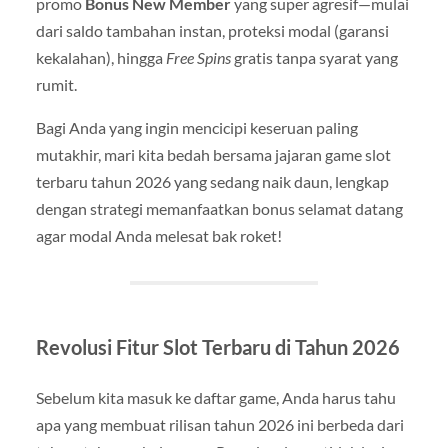
promo
Bonus New Member
yang super agresif—mulai
dari saldo tambahan instan, proteksi modal (garansi
kekalahan), hingga
Free Spins
gratis tanpa syarat yang
rumit.
Bagi Anda yang ingin mencicipi keseruan paling
mutakhir, mari kita bedah bersama jajaran game slot
terbaru tahun 2026 yang sedang naik daun, lengkap
dengan strategi memanfaatkan bonus selamat datang
agar modal Anda melesat bak roket!
Revolusi Fitur Slot Terbaru di Tahun 2026
Sebelum kita masuk ke daftar game, Anda harus tahu
apa yang membuat rilisan tahun 2026 ini berbeda dari