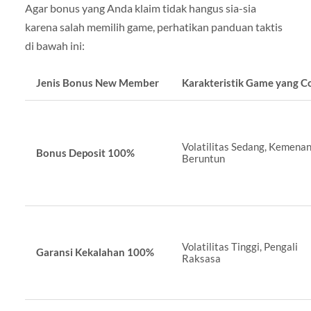
Agar bonus yang Anda klaim tidak hangus sia-sia
karena salah memilih game, perhatikan panduan taktis
di bawah ini:
Jenis Bonus New Member
Karakteristik Game yang C
Volatilitas Sedang, Kemena
Bonus Deposit 100%
Beruntun
Volatilitas Tinggi, Pengali
Garansi Kekalahan 100%
Raksasa