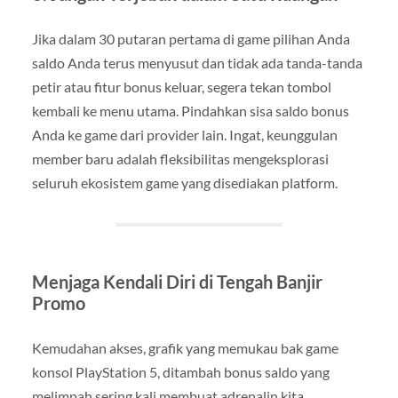
Jika dalam 30 putaran pertama di game pilihan Anda
saldo Anda terus menyusut dan tidak ada tanda-tanda
petir atau fitur bonus keluar, segera tekan tombol
kembali ke menu utama. Pindahkan sisa saldo bonus
Anda ke game dari provider lain. Ingat, keunggulan
member baru adalah fleksibilitas mengeksplorasi
seluruh ekosistem game yang disediakan platform.
Menjaga Kendali Diri di Tengah Banjir
Promo
Kemudahan akses, grafik yang memukau bak game
konsol PlayStation 5, ditambah bonus saldo yang
melimpah sering kali membuat adrenalin kita