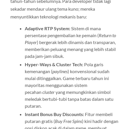
tahun-tahun sebelumnya. Para developer tidak lagi
sekadar mendaur ulang tema kuno; mereka
menyuntikkan teknologi mekanis baru:
Adaptive RTP System:
Sistem di mana
persentase pengembalian ke pemain (
Return to
Player
) bergerak lebih dinamis dan transparan,
memberikan peluang menang yang lebih stabil
pada jam-jam sibuk.
Hyper-Ways & Cluster Tech:
Pola garis
kemenangan (
paylines
) konvensional sudah
mulai ditinggalkan. Game terbaru tahun ini
mayoritas menggunakan sistem
pecahan
cluster
yang memungkinkan simbol
meledak bertubi-tubi tanpa batas dalam satu
putaran.
Instant Bonus Buy Discounts:
Fitur membeli
putaran gratis (
Buy Free Spins
) kini hadir dengan
opsi diskon acak di dalam game, membuat